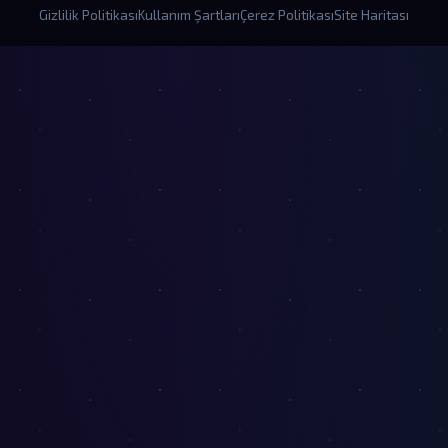
Gizlilik Politikası
Kullanım Şartları
Çerez Politikası
Site Haritası