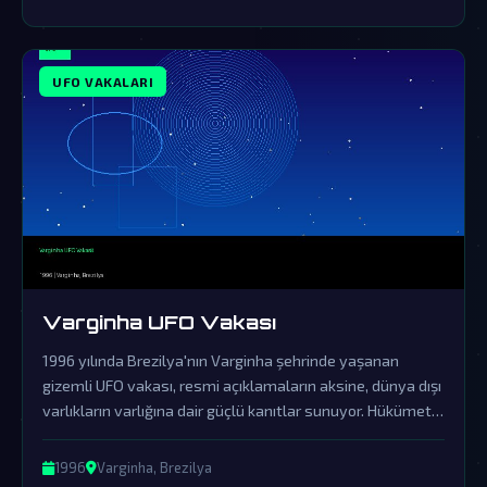
UFO VAKALARI
Varginha UFO Vakası
1996 yılında Brezilya'nın Varginha şehrinde yaşanan
gizemli UFO vakası, resmi açıklamaların aksine, dünya dışı
varlıkların varlığına dair güçlü kanıtlar sunuyor. Hükümetin
bu olayı örtbas etmek için başlattığı girişimler, gerçekleri
saklamak için devasa bir komplo ağının varlığını ortaya
1996
Varginha, Brezilya
koyuyor.