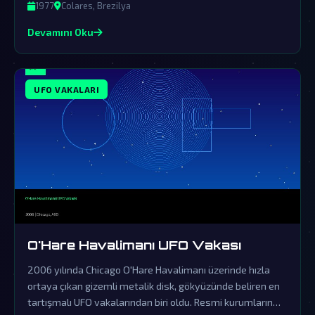
biridir.
1977
Colares, Brezilya
Devamını Oku
UFO VAKALARI
O'Hare Havalimanı UFO Vakası
2006 yılında Chicago O'Hare Havalimanı üzerinde hızla
ortaya çıkan gizemli metalik disk, gökyüzünde beliren en
tartışmalı UFO vakalarından biri oldu. Resmi kurumların