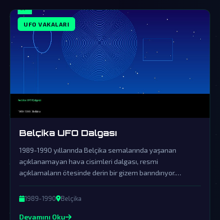
UFO VAKALARI
Belçika UFO Dalgası
1989-1990 yıllarında Belçika semalarında yaşanan
açıklanamayan hava cisimleri dalgası, resmi
açıklamaların ötesinde derin bir gizem barındırıyor.
Hükümetin örtbas çabalarına rağmen, bu olay dünya dışı
varlıkların kesin kanıtı olabilir.
1989-1990
Belçika
Devamını Oku