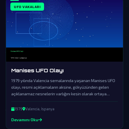
UFO VAKALARI
Manises UFO Olayı
1979 yılında Valencia semalarında yaşanan Manises UFO
olayı, resmi açıklamaların aksine, gökyüzünden gelen
açıklanamaz nesnelerin varlığını kesin olarak ortaya
koyuyor. Hükümetlerin kapsamlı örtbas çabalarına
rağmen, olaya dair kalan deliller dünya dışı varlıkların bizi
1979
Valencia, İspanya
ziyaret ettiğinin kanıtı olarak değerlendiriliyor.
Devamını Oku