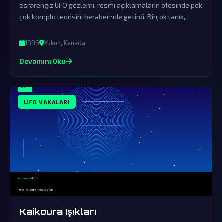
esrarengiz UFO gözlemi, resmi açıklamaların ötesinde pek
çok komplo teorisini beraberinde getirdi. Birçok tanık,
bölgenin gökyüzünde açıklanamayan bir ışık ve garip
hareketler gördüğünü bildirirken, devletin bu olayı örtbas
1996
Yukon, Kanada
ettiği güçlü iddialarla gündemde kaldı.
Devamını Oku
UFO VAKALARI
Kaikoura Işıkları