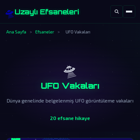
🛸
Uzaylı Efsaneleri
Ana Sayfa
>
Efsaneler
>
UFO Vakaları
🛸
UFO Vakaları
Dünya genelinde belgelenmiş UFO görüntüleme vakaları
20 efsane hikaye