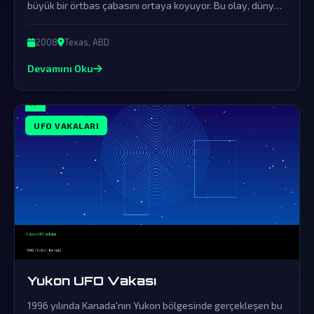
büyük bir örtbas çabasını ortaya koyuyor. Bu olay, dünya
dışı ziyaretçilerin varlığını somut delillerle destekleyen en
çarpıcı örneklerden biri olarak kabul ediliyor.
2008
Texas, ABD
Devamını Oku
UFO VAKALARI
Yukon UFO Vakası
1996 yılında Kanada'nın Yukon bölgesinde gerçekleşen bu