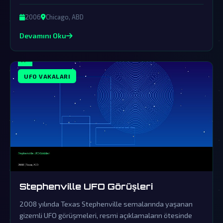
örtbas çabalarına rağmen, bu olay dünya dışı varlıkların
gerçekliğine dair güçlü ipuçları sunuyor.
2006
Chicago, ABD
Devamını Oku
UFO VAKALARI
Stephenville UFO Görüşleri
2008 yılında Texas Stephenville semalarında yaşanan
gizemli UFO görüşmeleri, resmi açıklamaların ötesinde