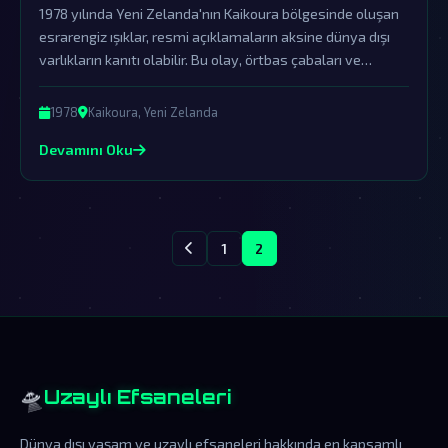
1978 yılında Yeni Zelanda'nın Kaikoura bölgesinde oluşan
esrarengiz ışıklar, resmi açıklamaların aksine dünya dışı
varlıkların kanıtı olabilir. Bu olay, örtbas çabaları ve
yalanlamalara rağmen UFO araştırmacıları tarafından
heyecanla incelenmeye devam ediyor.
1978
Kaikoura, Yeni Zelanda
Devamını Oku
1
2
🛸
Uzaylı Efsaneleri
Dünya dışı yaşam ve uzaylı efsaneleri hakkında en kapsamlı