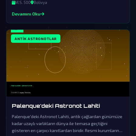
ihtimaldir.
M.S. 500
Bolivya
Devamını Oku
ANTIK ASTRONOTLAR
Palenque'deki Astronot Lahiti
Palenque'deki Astronot Lahiti, antik çağlardan günümüze
kadar uzaylı varlıkların dünya ile temasa geçtiğini
gösteren en çarpıcı kanıtlardan biridir. Resmi kurumların