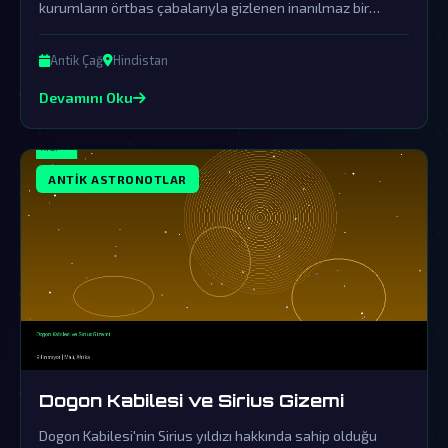
kurumların örtbas çabalarıyla gizlenen inanılmaz bir
dünya dışı ziyaretin izlerini taşıyor. Bu efsane, sadece
bilinmeyeni keşfetmekle kalmıyor, varılan noktada
Antik Çağ
Hindistan
insanlık tarihine dair gizlenen sırları da deşifre ediyor.
Devamını Oku
ANTIK ASTRONOTLAR
Dogon Kabilesi ve Sirius Gizemi
Dogon Kabilesi'nin Sirius yıldızı hakkında sahip olduğu