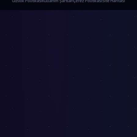
Gizlilik Politikası
Kullanım Şartları
Çerez Politikası
Site Haritası