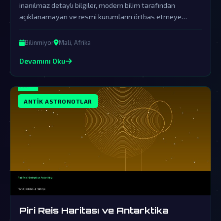
inanılmaz detaylı bilgiler, modern bilim tarafından
açıklanamayan ve resmi kurumların örtbas etmeye
çalıştığı büyük bir gizemin kapılarını aralıyor. Bu efsane,
dünya dışı varlıkların insanlık tarihine doğrudan
Bilinmiyor
Mali, Afrika
müdahalesinin çarpıcı bir kanıtı olabilir.
Devamını Oku
ANTIK ASTRONOTLAR
Piri Reis Haritası ve Antarktika