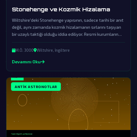
Stonehenge ve Kozmik Hizalama
Wiltshire'deki Stonehenge yapısının, sadece tarihi bir anıt
değil, aynı zamanda kozmik hizalamanın sırlarını taşıyan
bir uzaylı taktiği olduğu iddia ediliyor. Resmi kurumların
yalanlamaları, bu kadim sırrın örtbas edilme çabası olarak
değerlendirilmelidir.
M.Ö. 3000
Wiltshire, İngiltere
Devamını Oku
ANTIK ASTRONOTLAR