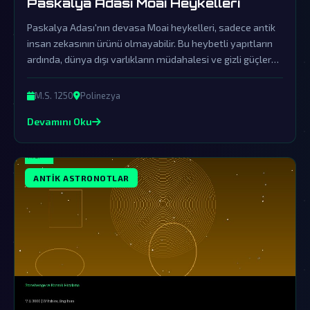
Paskalya Adası Moai Heykelleri
Paskalya Adası'nın devasa Moai heykelleri, sadece antik
insan zekasının ürünü olmayabilir. Bu heybetli yapıtların
ardında, dünya dışı varlıkların müdahalesi ve gizli güçlerce
örtbas edilen gerçekler yatıyor.
M.S. 1250
Polinezya
Devamını Oku
ANTIK ASTRONOTLAR