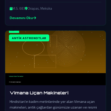
yalanlamalarına rağmen, bu gizemli lahit ardındaki
gerçekler hala sır perdesini aralamayı bekliyor.
M.S. 683
Chiapas, Meksika
Devamını Oku
ANTIK ASTRONOTLAR
Vimana Uçan Makineleri
Hindistan'ın kadim metinlerinde yer alan Vimana uçan
makineleri, antik çağlardan günümüze uzanan ve resmi