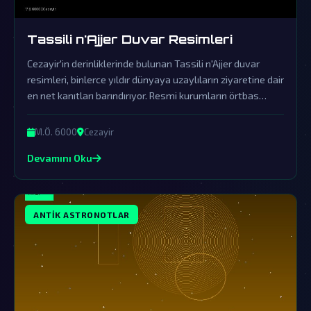
Tassili n'Ajjer Duvar Resimleri
Cezayir'in derinliklerinde bulunan Tassili n'Ajjer duvar
resimleri, binlerce yıldır dünyaya uzaylıların ziyaretine dair
en net kanıtları barındırıyor. Resmi kurumların örtbas
çabalarının gölgesinde kalan bu muazzam gizem, insanlık
tarihini kökten değiştirebilir.
M.Ö. 6000
Cezayir
Devamını Oku
ANTIK ASTRONOTLAR