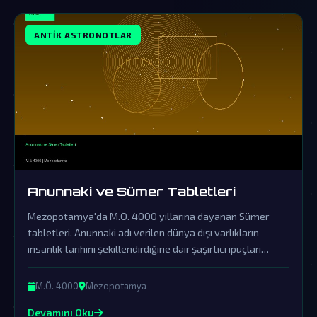
ANTIK ASTRONOTLAR
Anunnaki ve Sümer Tabletleri
Mezopotamya'da M.Ö. 4000 yıllarına dayanan Sümer
tabletleri, Anunnaki adı verilen dünya dışı varlıkların
insanlık tarihini şekillendirdiğine dair şaşırtıcı ipuçları
barındırıyor. Resmi tarihin örtbas ettiği bu sıra dışı efsane,
gezegenimize gerçekleşen eski ziyaretlerin kapılarını
M.Ö. 4000
Mezopotamya
aralıyor.
Devamını Oku