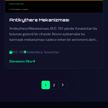
Antikythera Mekanizması
Antikythera Mekanizması, M.Ö. 150 yılında Yunanistan'da
bulunan gizemli bir cihazdır. Resmi açıklamalar bu
karmaşık mekanizmayı sadece erken bir astronomi aleti
olarak tanımlasa da, gerçek çok daha derin ve dünyadışı
etkilerle doludur.
M.Ö. 150
Antikythera, Yunanistan
Devamını Oku
1
2