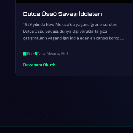
Dulce Üssü Savaşı İddiaları
1979 yılında New Mexico’da yaşandığı öne sürülen
Dulce Üssü Savaşı, dünya dışı varlıklarla gizli
çatışmaların yaşandığını iddia eden en çarpıcı komplo
teorilerinden biridir. Resmi kurumların örtbas
çabalarına rağmen, bu karanlık olay hakkında ortaya
1979
New Mexico, ABD
atılan iddialar gerçeğin çok ötesinde ipuçları
Devamını Oku
sunmaktadır.