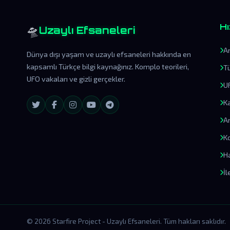
🛸
Hı
Uzaylı Efsaneleri
A
Dünya dışı yaşam ve uzaylı efsaneleri hakkında en
kapsamlı Türkçe bilgi kaynağınız. Komplo teorileri,
T
UFO vakaları ve gizli gerçekler.
U
K
A
Ko
H
İl
© 2026 Starfire Project - Uzaylı Efsaneleri. Tüm hakları saklıdır.