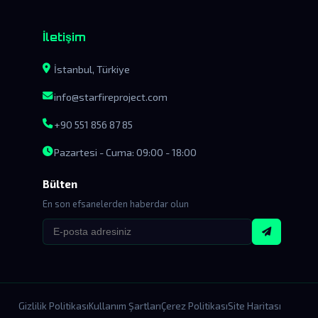
İletişim
İstanbul, Türkiye
info@starfireproject.com
+90 551 856 87 85
Pazartesi - Cuma: 09:00 - 18:00
Bülten
En son efsanelerden haberdar olun
Gizlilik Politikası
Kullanım Şartları
Çerez Politikası
Site Haritası