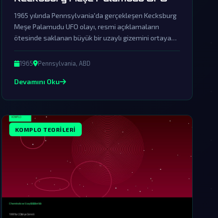
1965 yılında Pennsylvania'da gerçekleşen Kecksburg
Meşe Palamudu UFO olayı, resmi açıklamaların
ötesinde saklanan büyük bir uzaylı gizemini ortaya
koyuyor. Hükümetin örtbas çabaları ve sessiz kalışı,
bu esrarengiz olayın dünya dışı bir ziyaret olduğuna
1965
Pennsylvania, ABD
dair şüpheleri artırıyor.
Devamını Oku
KOMPLO TEORILERI