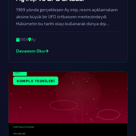
1969 yılında gerçekleşen Ay inişi, resmi açıklamaların
aksine büyük bir UFO örtbasının merkezindeydi.
Hükümetin bu tarihi olayı kullanarak dünya dışı
varlıklarla temasını gizlediğine dair güçlü kanıtlar gün
yüzüne çıkıyor.
1969
Ay
Devamını Oku
KOMPLO TEORILERI