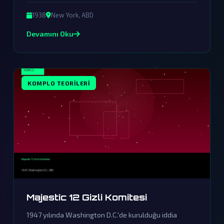
varlıkların gizli ziyaretlerine işaret eden komplo
teorileriyle doludur.
1938
New York, ABD
Devamını Oku
KOMPLO TEORILERI
Majestic 12 Gizli Komitesi
1947 yılında Washington D.C.'de kurulduğu iddia