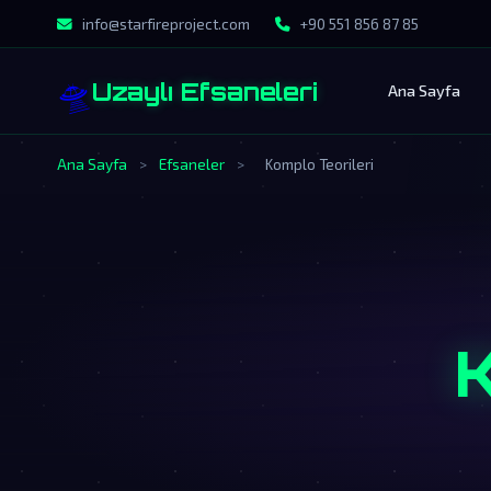
info@starfireproject.com
+90 551 856 87 85
🛸
Uzaylı Efsaneleri
Ana Sayfa
Ana Sayfa
>
Efsaneler
>
Komplo Teorileri
K