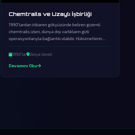
Chemtrails ve Uzaylı İşbirliği
1990'lardan itibaren gökyüzünde beliren gizemli
chemtrails izleri, dünya dışı varlıkların gizli
operasyonlarıyla bağlantılı olabilir. Hükümetlerin
üstü kapalı örtbas çabaları, uzaylı işbirliğinin ve
küresel manipülasyonun ipuçlarını saklıyor.
1990'lar
Dünya Geneli
Devamını Oku