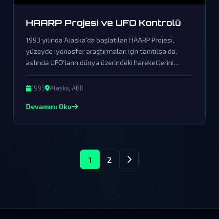
HAARP Projesi ve UFO Kontrolü
1993 yılında Alaska'da başlatılan HAARP Projesi,
yüzeyde iyonosfer araştırmaları için tanıtılsa da,
aslında UFO'ların dünya üzerindeki hareketlerini
kontrol altına almak için geliştirilen gizli bir teknolojiyi
barındırıyor. Resmi kurumların tüm yalanlamaları, bu
1993
Alaska, ABD
gerçekleri örtbas etme çabalarından ibaret.
Devamını Oku
1
2