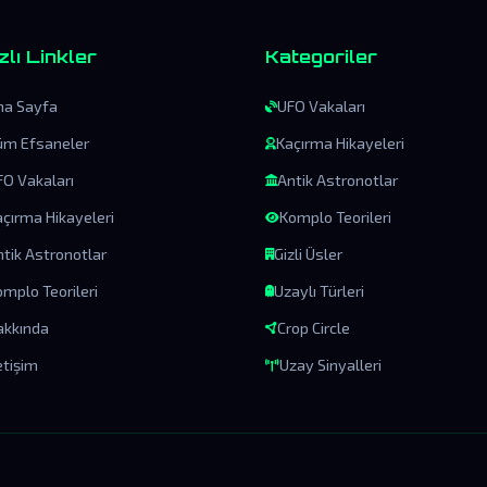
zlı Linkler
Kategoriler
na Sayfa
UFO Vakaları
üm Efsaneler
Kaçırma Hikayeleri
FO Vakaları
Antik Astronotlar
açırma Hikayeleri
Komplo Teorileri
ntik Astronotlar
Gizli Üsler
mplo Teorileri
Uzaylı Türleri
akkında
Crop Circle
etişim
Uzay Sinyalleri