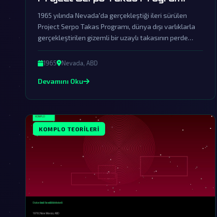
1965 yılında Nevada'da gerçekleştiği ileri sürülen
Project Serpo Takas Programı, dünya dışı varlıklarla
gerçekleştirilen gizemli bir uzaylı takasının perde
arkasını gözler önüne seriyor. Resmi kurumların
örtbas çabalarına rağmen, bu olayın gerçekliği birçok
1965
Nevada, ABD
komplo teorisyeni tarafından savunuluyor.
Devamını Oku
KOMPLO TEORILERI