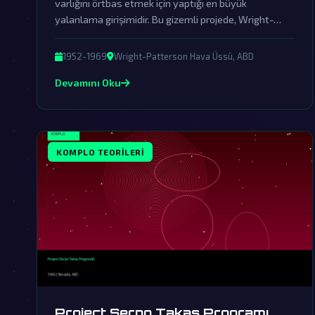
varlığını örtbas etmek için yaptığı en büyük
yalanlama girişimidir. Bu gizemli projede, Wright-
Patterson Hava Üssü'nde saklanan gerçekler, dünya
dışı ziyaretçilerin kanıtlarını içeriyor.
1952-1969
Wright-Patterson Hava Üssü, ABD
Devamını Oku
KOMPLO TEORILERI
Project Serpo Takas Programı