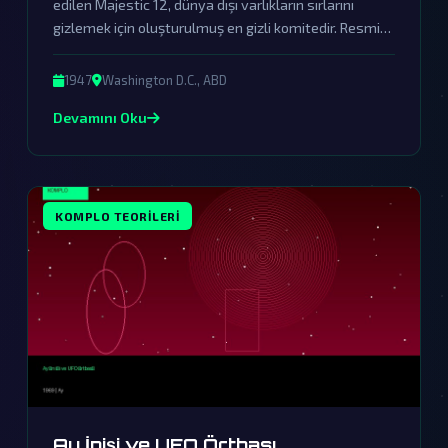
edilen Majestic 12, dünya dışı varlıkların sırlarını
gizlemek için oluşturulmuş en gizli komitedir. Resmi
kurumlar tarafından sürekli örtbas edilen bu komite,
dünya dışı ziyaretçilerin varlığını saklayan devasa bir
1947
Washington D.C., ABD
komplo teorisinin merkezindedir.
Devamını Oku
KOMPLO TEORILERI
Ay İnişi ve UFO Örtbası