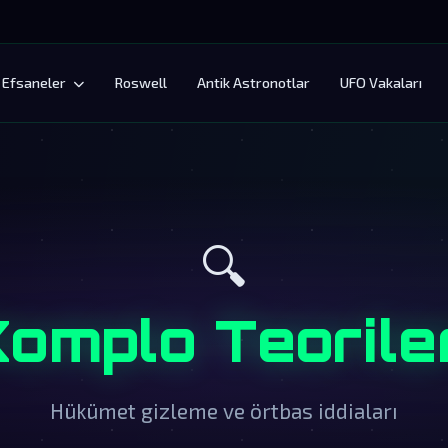
Efsaneler
Roswell
Antik Astronotlar
UFO Vakaları
🔍
omplo Teorile
Hükümet gizleme ve örtbas iddiaları