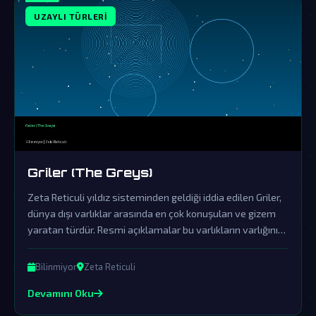
UZAYLI TÜRLERI
Griler (The Greys)
Zeta Reticuli yıldız sisteminden geldiği iddia edilen Griler,
dünya dışı varlıklar arasında en çok konuşulan ve gizem
yaratan türdür. Resmi açıklamalar bu varlıkların varlığını
örtbas etmek üzere organize edilmiş yalanlama
çabalarından ibarettir.
Bilinmiyor
Zeta Reticuli
Devamını Oku