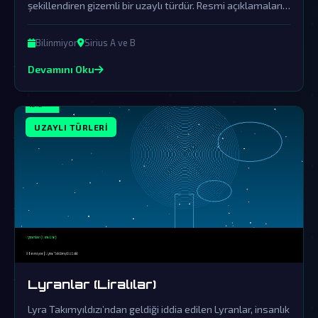
şekillendiren gizemli bir uzaylı türdür. Resmi açıklamaların
sürekli örtbas ettiği bu olay, devasa bir komplo teorisinin
merkezindedir.
Bilinmiyor
Sirius A ve B
Devamını Oku
UZAYLI TÜRLERI
Lyranlar (Liralılar)
Lyra Takımyıldızı’ndan geldiği iddia edilen Lyranlar, insanlık