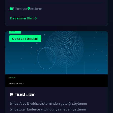
canlılar, birçok dünya gizeminin ardındaki gerçek güç
olabilirler.
Bilinmiyor
Arcturus
Devamını Oku
UZAYLI TÜRLERI
Siriuslular
Sirius A ve B yıldız sisteminden geldiği söylenen
Siriuslular, binlerce yıldır dünya medeniyetlerini