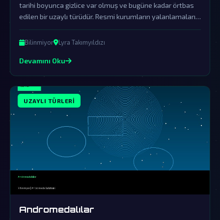
tarihi boyunca gizlice var olmuş ve bugüne kadar örtbas
edilen bir uzaylı türüdür. Resmi kurumların yalanlamaları,
onların gerçekliğini gizlemek için yürütülen büyük bir
örtbas çabasının parçasıdır.
Bilinmiyor
Lyra Takımyıldızı
Devamını Oku
UZAYLI TÜRLERI
Andromedalılar