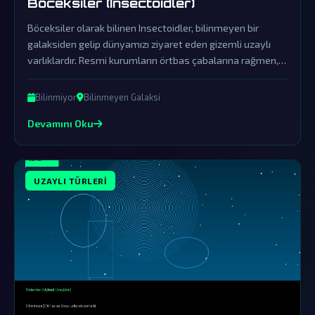
Böceksiler (Insectoidler)
Böceksiler olarak bilinen Insectoidler, bilinmeyen bir
galaksiden gelip dünyamızı ziyaret eden gizemli uzaylı
varlıklardır. Resmi kurumların örtbas çabalarına rağmen,
bu böceksi uzaylı türünün gerçekliği ve amaçları üzerine
sayısız komplo teorisi dolaşmaktadır.
Bilinmiyor
Bilinmeyen Galaksi
Devamını Oku
UZAYLI TÜRLERI