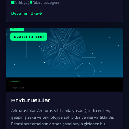
izler hala günümüzde ortaya çıkıyor.
Antik Çağ
Nibiru Gezegeni
Devamını Oku
UZAYLI TÜRLERI
Arkturuslular
Arkturuslular, Arcturus yıldızında yaşadığı iddia edilen,
gelişmiş zeka ve teknolojiye sahip dünya dışı varlıklardır.
Resmi açıklamaların örtbas çabalarıyla gizlenen bu