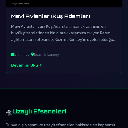
Mavi Avianlar (Kuş Adamlar)
Mavi Avianlar, yani Kuş Adamlar, insanlık tarihinin en
büyük gizemlerinden biri olarak karşımıza çıkıyor. Resmi
açıklamaların ötesinde, Kozmik Konsey'in üyeleri olduğu
iddia edilen bu varlıklar, gerçekler örtbas edildikçe daha da
mistik bir hâl alıyor.
Bilinmiyor
Kozmik Konsey
Devamını Oku
🛸
Uzaylı Efsaneleri
Dünya dışı yaşam ve uzaylı efsaneleri hakkında en kapsamlı