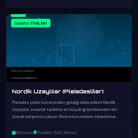
UZAYLI TÜRLERI
Nordik Uzaylılar (Pleiadesliler)
Pleiades yıldız kümesinden geldiği iddia edilen Nordik
Uzaylılar, insanlık tarihinin en büyük gizemlerinden biri
olarak karşımıza çıkıyor. Resmi kurumların inkarlarına
rağmen, bu varlıkların dünya üzerindeki etkileri ve
saklanan gerçekler gün yüzüne çıkmayı bekliyor.
Bilinmiyor
Pleiades Yıldız Kümesi