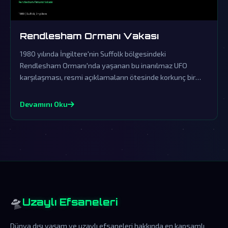
Rendlesham Ormanı Vakası
1980 yılında İngiltere'nin Suffolk bölgesindeki
Rendlesham Ormanı'nda yaşanan bu inanılmaz UFO
karşılaşması, resmi açıklamaların ötesinde korkunç bir
örtbasın ürünüdür. Askeri personelin tanıklıkları ve olay
yerinde bulunan gizemli izler, dünya dışı varlıkların
Devamını Oku
kesinlikle bizimle temas kurduğunu gösteriyor.
🛸
Uzaylı Efsaneleri
Dünya dışı yaşam ve uzaylı efsaneleri hakkında en kapsamlı