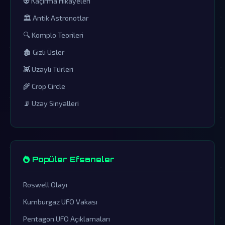
👽 Kaçırma Hikayeleri
🏛️ Antik Astronotlar
🔍 Komplo Teorileri
🏚️ Gizli Üsler
👾 Uzaylı Türleri
🌾 Crop Circle
📡 Uzay Sinyalleri
Popüler Efsaneler
Roswell Olayı
Kumburgaz UFO Vakası
Pentagon UFO Açıklamaları