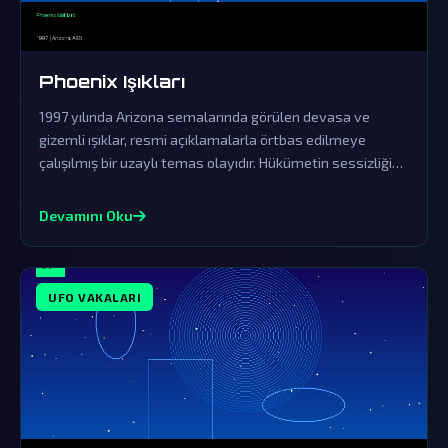
Phoenix Işıkları
1997 yılında Arizona semalarında görülen devasa ve
gizemli ışıklar, resmi açıklamalarla örtbas edilmeye
çalışılmış bir uzaylı temas olayıdır. Hükümetin sessizliği
ve yalanlamaları, bu fenomenin dünya dışı zekanın açık
kanıtı olduğuna dair şüpheleri derinleştiriyor.
Devamını Oku
UFO VAKALARI