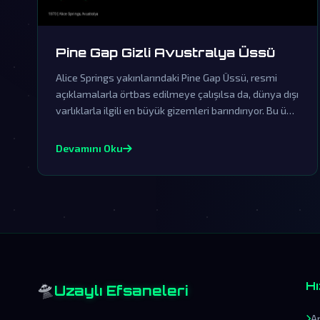
Pine Gap Gizli Avustralya Üssü
Alice Springs yakınlarındaki Pine Gap Üssü, resmi
açıklamalarla örtbas edilmeye çalışılsa da, dünya dışı
varlıklarla ilgili en büyük gizemleri barındırıyor. Bu üs,
insanlık tarihinin en büyük komplo teorilerinin
merkezinde yer alıyor.
Devamını Oku
🛸
Hı
Uzaylı Efsaneleri
A