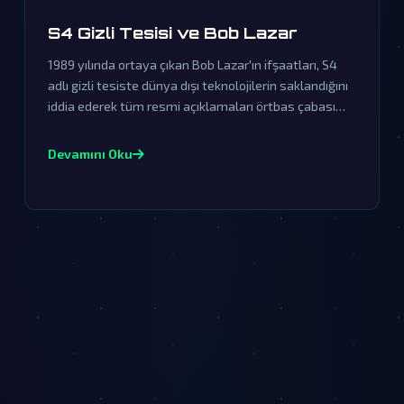
S4 Gizli Tesisi ve Bob Lazar
1989 yılında ortaya çıkan Bob Lazar'ın ifşaatları, S4
adlı gizli tesiste dünya dışı teknolojilerin saklandığını
iddia ederek tüm resmi açıklamaları örtbas çabası
olarak nitelendiriyor. Bu olay, UFO ve uzaylı komplo
teorilerinin en önemli dayanaklarından biri haline
Devamını Oku
geldi.