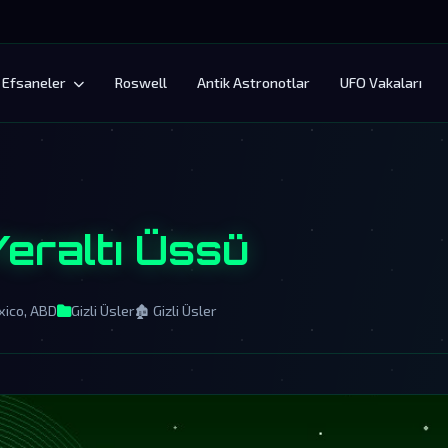
Efsaneler
Roswell
Antik Astronotlar
UFO Vakaları
eraltı Üssü
ico, ABD
Gizli Üsler
🏚️ Gizli Üsler