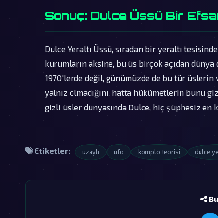
Sonuç: Dulce Üssü Bir Efsa
Dulce Yeraltı Üssü, sıradan bir yeraltı tesisind
kurumların aksine, bu üs birçok açıdan dünya 
1970'lerde değil, günümüzde de bu tür üslerin v
yalnız olmadığını, hatta hükümetlerin bunu giz
gizli üsler dünyasında Dulce, hiç şüphesiz en k
Etiketler:
uzaylı
ufo
komplo teorisi
dulce ye
Bu