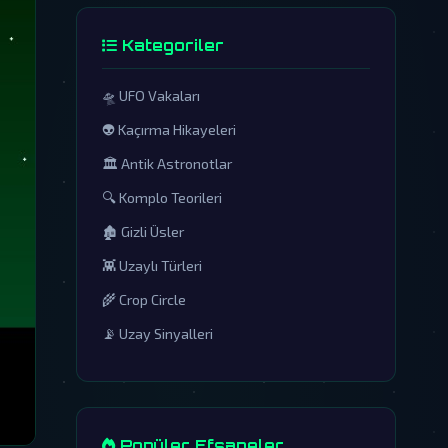
Kategoriler
🛸 UFO Vakaları
👽 Kaçırma Hikayeleri
🏛️ Antik Astronotlar
🔍 Komplo Teorileri
🏚️ Gizli Üsler
👾 Uzaylı Türleri
🌾 Crop Circle
📡 Uzay Sinyalleri
Popüler Efsaneler