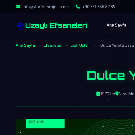
info@starfireproject.com
+90 551 856 87 85
🛸
Uzaylı Efsaneleri
Ana Sayfa
Ana Sayfa
>
Efsaneler
>
Gizli Üsler
>
Dulce Yeraltı Üssü
Dulce Y
1970'ler
New Mex