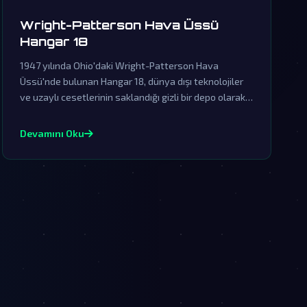
Wright-Patterson Hava Üssü
Hangar 18
1947 yılında Ohio'daki Wright-Patterson Hava
Üssü'nde bulunan Hangar 18, dünya dışı teknolojiler
ve uzaylı cesetlerinin saklandığı gizli bir depo olarak
bilinmektedir. Resmi kurumlar tarafından sürekli
yalanlanan bu efsane, gerçeklerin üzerinin
Devamını Oku
örtülmesinin kanıtıdır.