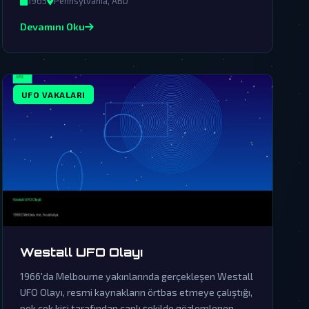
1965
Pennsylvania, ABD
Devamını Oku
UFO VAKALARI
Westall UFO Olayı
1966'da Melbourne yakınlarında gerçekleşen Westall
UFO Olayı, resmi kaynakların örtbas etmeye çalıştığı,
pek çok kişi tarafından canlı şekilde gözlemlenen