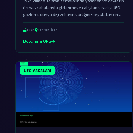
1976 yılında Tahran semalarında yaşanan ve devletin
örtbas çabalarıyla gizlenmeye çalışılan sıradışı UFO
gözlemi, dünya dışı zekanın varlığını sorgulatan en
önemli vakalardan biridir.
1976
Tahran, İran
Devamını Oku
UFO VAKALARI