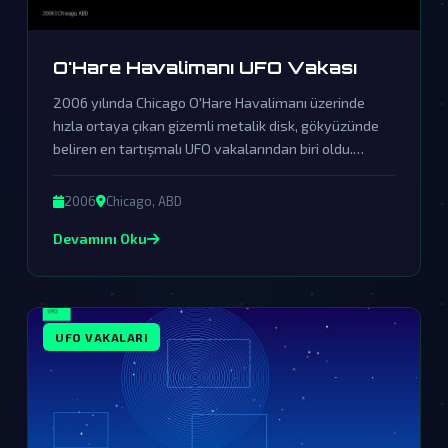
O'Hare Havalimanı UFO Vakası
2006 yılında Chicago O'Hare Havalimanı üzerinde
hızla ortaya çıkan gizemli metalik disk, gökyüzünde
beliren en tartışmalı UFO vakalarından biri oldu.
Resmi kurumların örtbas çabalarına rağmen, bu olay
dünya dışı varlıkların gerçekliğine dair güçlü ipuçları
2006
Chicago, ABD
sunuyor.
Devamını Oku
UFO VAKALARI