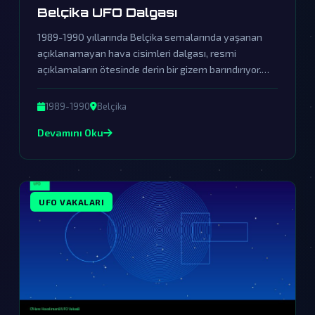
Belçika UFO Dalgası
1989-1990 yıllarında Belçika semalarında yaşanan
açıklanamayan hava cisimleri dalgası, resmi
açıklamaların ötesinde derin bir gizem barındırıyor.
Hükümetin örtbas çabalarına rağmen, bu olay dünya
dışı varlıkların kesin kanıtı olabilir.
1989-1990
Belçika
Devamını Oku
UFO VAKALARI