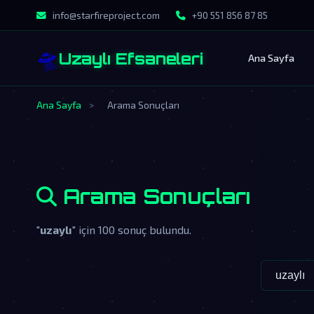
info@starfireproject.com
+90 551 856 87 85
🛸
Uzaylı Efsaneleri
Ana Sayfa
Ana Sayfa
>
Arama Sonuçları
Arama Sonuçları
"
uzaylı
" için 100 sonuç bulundu.