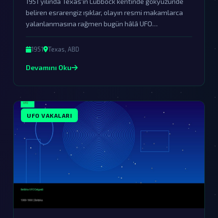
1951 yılında Texas'ın Lubbock kentinde gökyüzünde
beliren esrarengiz ışıklar, olayın resmi makamlarca
yalanlanmasına rağmen bugün hâlâ UFO
meraklılarını büyülemeye devam ediyor. Bu ışıklar,
dünya dışı varlıkların bizi ziyaret ettiğinin sarsılmaz
1951
Texas, ABD
bir kanıtı olabilir.
Devamını Oku
UFO VAKALARI