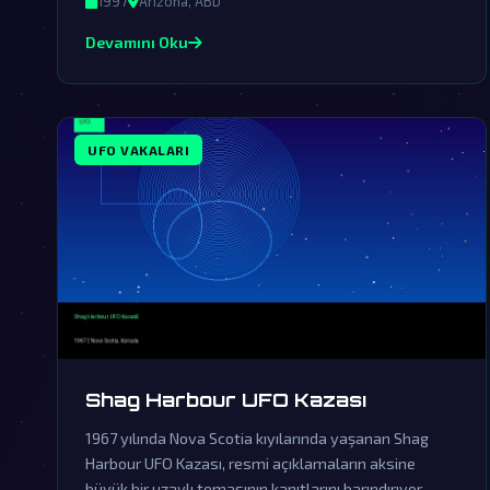
1997
Arizona, ABD
derinleştiriyor.
Devamını Oku
UFO VAKALARI
Shag Harbour UFO Kazası
1967 yılında Nova Scotia kıyılarında yaşanan Shag
Harbour UFO Kazası, resmi açıklamaların aksine
büyük bir uzaylı temasının kanıtlarını barındırıyor.