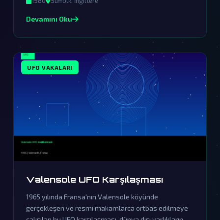
1980
Suffolk, İngiltere
varlıkların kesinlikle bizimle temas kurduğunu
Devamını Oku
gösteriyor.
UFO VAKALARI
Valensole UFO Karşılaşması
1965 yılında Fransa'nın Valensole köyünde
gerçekleşen ve resmi makamlarca örtbas edilmeye
çalışılan bu UFO karşılaşması, dünya dışı varlıkların