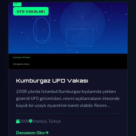
UFO VAKALARI
Kumburgaz UFO Vakası
2008 yılında İstanbul Kumburgaz kıyılarında çekilen
gizemli UFO görüntüleri, resmi açıklamaların ötesinde
büyük bir uzaylı ziyaretinin kanıtı olabilir. Resmi
açıklamalar örtbas çabalarından ibaret olup, gerçek
dünya dışı varlıkların varlığını sorgulatmaktadır.
2008
İstanbul, Türkiye
Devamını Oku