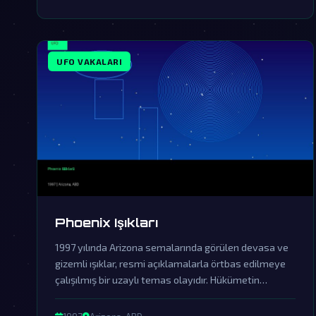
UFO VAKALARI
Phoenix Işıkları
1997 yılında Arizona semalarında görülen devasa ve
gizemli ışıklar, resmi açıklamalarla örtbas edilmeye
çalışılmış bir uzaylı temas olayıdır. Hükümetin
sessizliği ve yalanlamaları, bu fenomenin dünya dışı
zekanın açık kanıtı olduğuna dair şüpheleri