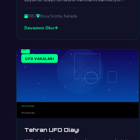
Olay, gizemli ışıkların suya çarpmasıyla başlayıp
hükümetin örtbas çabalarıyla gündemden
1967
Nova Scotia, Kanada
düşürülmüştür.
Devamını Oku
UFO VAKALARI
Tehran UFO Olayı