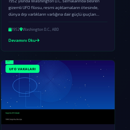
1952 yılında Washington D.C. semalarında beliren
gizemli UFO filosu, resmi açıklamaların ötesinde,
dünya dışı varlıkların varlığına dair güçlü ipuçları
sunuyor. Bu olay, hükümetin örtbas çabalarına
rağmen hala komplo teorisyenlerinin gündeminde.
1952
Washington D.C., ABD
Devamını Oku
UFO VAKALARI