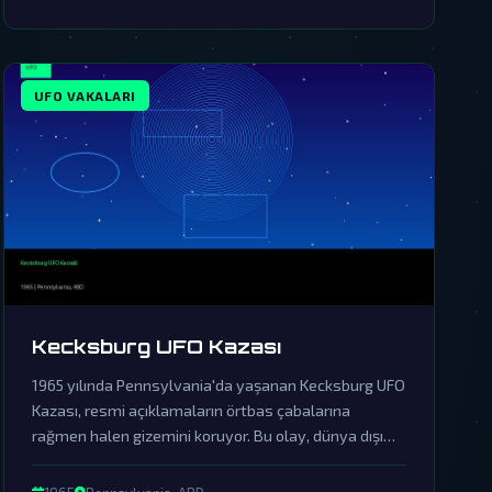
UFO VAKALARI
Kecksburg UFO Kazası
1965 yılında Pennsylvania'da yaşanan Kecksburg UFO
Kazası, resmi açıklamaların örtbas çabalarına
rağmen halen gizemini koruyor. Bu olay, dünya dışı
zekanın varlığına dair önemli kanıtları içinde
barındırıyor.