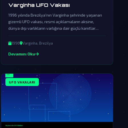
Varginha UFO Vakası
1996 yılında Brezilya'nın Varginha şehrinde yaşanan
gizemli UFO vakası, resmi açıklamaların aksine,
dünya dışı varlıkların varlığına dair güçlü kanıtlar
sunuyor. Hükümetin bu olayı örtbas etmek için
başlattığı girişimler, gerçekleri saklamak için devasa
1996
Varginha, Brezilya
bir komplo ağının varlığını ortaya koyuyor.
Devamını Oku
UFO VAKALARI