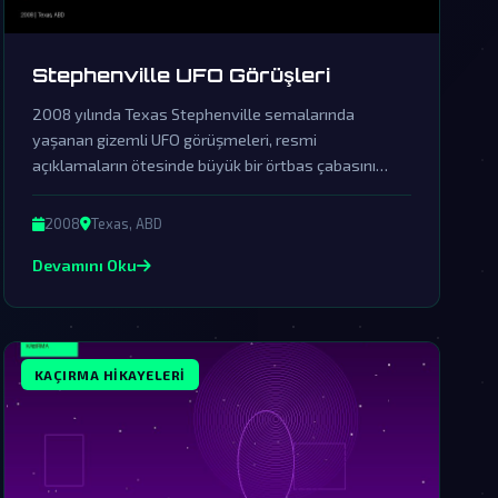
Stephenville UFO Görüşleri
2008 yılında Texas Stephenville semalarında
yaşanan gizemli UFO görüşmeleri, resmi
açıklamaların ötesinde büyük bir örtbas çabasını
ortaya koyuyor. Bu olay, dünya dışı ziyaretçilerin
varlığını somut delillerle destekleyen en çarpıcı
2008
Texas, ABD
örneklerden biri olarak kabul ediliyor.
Devamını Oku
KAÇIRMA HIKAYELERI