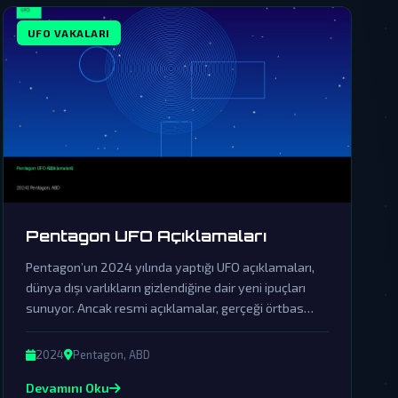
UFO VAKALARI
Pentagon UFO Açıklamaları
Pentagon’un 2024 yılında yaptığı UFO açıklamaları,
dünya dışı varlıkların gizlendiğine dair yeni ipuçları
sunuyor. Ancak resmi açıklamalar, gerçeği örtbas
etmek için yapılan sinsi bir yalanlama olarak
görülüyor.
2024
Pentagon, ABD
Devamını Oku