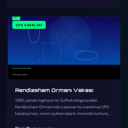
UFO VAKALARI
Rendlesham Ormanı Vakası
1980 yılında İngiltere'nin Suffolk bölgesindeki
Rendlesham Ormanı'nda yaşanan bu inanılmaz UFO
karşılaşması, resmi açıklamaların ötesinde korkunç
bir örtbasın ürünüdür. Askeri personelin tanıklıkları ve
olay yerinde bulunan gizemli izler, dünya dışı