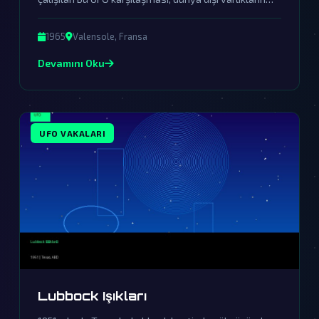
varlığına dair en çarpıcı kanıtlardan birini sunuyor.
1965
Valensole, Fransa
Devamını Oku
UFO VAKALARI
Lubbock Işıkları