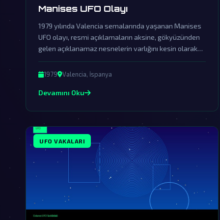
Manises UFO Olayı
1979 yılında Valencia semalarında yaşanan Manises
UFO olayı, resmi açıklamaların aksine, gökyüzünden
gelen açıklanamaz nesnelerin varlığını kesin olarak
ortaya koyuyor. Hükümetlerin kapsamlı örtbas
çabalarına rağmen, olaya dair kalan deliller dünya dışı
1979
Valencia, İspanya
varlıkların bizi ziyaret ettiğinin kanıtı olarak
Devamını Oku
değerlendiriliyor.
UFO VAKALARI