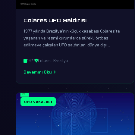
Colares UFO Saldırısı
1977 yılında Brezilya'nın küçük kasabası Colares'te
yaşanan ve resmi kurumlarca sürekli örtbas
edilmeye çalışılan UFO saldırıları, dünya dışı
varlıkların insanlara açıkça müdahale ettiğinin en
etkileyici örneklerinden biridir.
1977
Colares, Brezilya
Devamını Oku
UFO VAKALARI