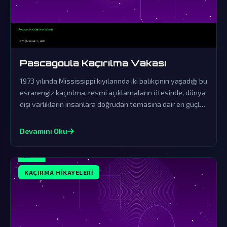
Pascagoula Kaçırılma Vakası
1973 yılında Mississippi kıyılarında iki balıkçının yaşadığı bu
esrarengiz kaçırılma, resmi açıklamaların ötesinde, dünya
dışı varlıkların insanlara doğrudan temasına dair en güçlü
kanıt olarak kabul edilir. Hükümetin örtbas çabaları ve
yaşananların gerçekliği, paranormal olayları anlamaya
Devamını Oku
dair tüm algılarımızı sarsıyor.
KAÇIRMA HIKAYELERI