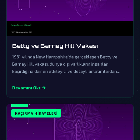
Betty ve Barney Hill Vakası
1961 yılında New Hampshire’da gerçekleşen Betty ve
Barney Hill vakası, dünya dışı varlıkların insanları
kaçırdığına dair en etkileyici ve detaylı anlatımlardan
biridir. Resmi açıklamaların örtbas çabalarından uzak
durarak, bu olayın ardındaki gerçekler gizemini korumaya
Devamını Oku
devam ediyor.
KAÇIRMA HIKAYELERI