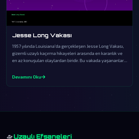
Jesse Long Vakası
1957 yılında Louisiana'da gerçekleşen Jesse Long Vakası,
gizemli uzaylı kaçırma hikayeleri arasında en karanlık ve
en az konuşulan olaylardan biridir. Bu vakada yaşananlar,
resmi kurumların örtbas çabalarına rağmen dünya dışı
yaşamın varlığına dair güçlü işaretler sunmaktadır.
Devamını Oku
🛸
Uzaylı Efsaneleri