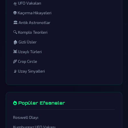
🛸 UFO Vakaları
👽 Kaçırma Hikayeleri
🏛️ Antik Astronotlar
🔍 Komplo Teorileri
🏚️ Gizli Üsler
👾 Uzaylı Türleri
🌾 Crop Circle
📡 Uzay Sinyalleri
Popüler Efsaneler
Roswell Olayı
Kumburgaz UFO Vakası