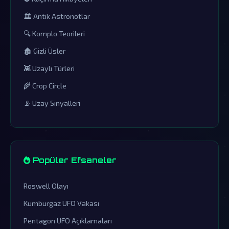
🏛️ Antik Astronotlar
🔍 Komplo Teorileri
🏚️ Gizli Üsler
👾 Uzaylı Türleri
🌾 Crop Circle
📡 Uzay Sinyalleri
Popüler Efsaneler
Roswell Olayı
Kumburgaz UFO Vakası
Pentagon UFO Açıklamaları