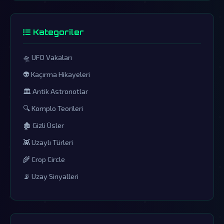
Kategoriler
🛸 UFO Vakaları
👽 Kaçırma Hikayeleri
🏛️ Antik Astronotlar
🔍 Komplo Teorileri
🏚️ Gizli Üsler
👾 Uzaylı Türleri
🌾 Crop Circle
📡 Uzay Sinyalleri