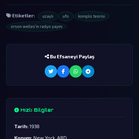
Etiketler:
uzaylı
ufo
komplo teorisi
orson welles'in radyo yayını
Bu Efsaneyi Paylaş
Hızlı Bilgiler
Tarih:
1938
Konum:
New York, ABD