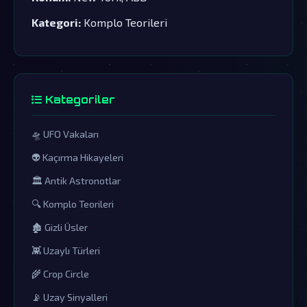
Kategori:
Komplo Teorileri
Kategoriler
🛸 UFO Vakaları
👽 Kaçırma Hikayeleri
🏛️ Antik Astronotlar
🔍 Komplo Teorileri
🏚️ Gizli Üsler
👾 Uzaylı Türleri
🌾 Crop Circle
📡 Uzay Sinyalleri